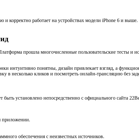
 и корректно работает на устройствах модели iPhone 6 и выше
гид
 Платформа прошла многочисленные пользовательские тесты и и
ки интуитивно понятны, дизайн привлекает взгляд, а функцион
вку в несколько кликов и посмотреть онлайн-трансляцию без зад
 быть установлено непосредственно с официального сайта 22Bet
м приложении.
аммного обеспечения с неизвестных источников.