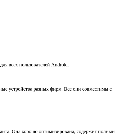
ля всех пользователей Android.
ные устройства разных фирм. Все они совместимы с
 сайта. Она хорошо оптимизирована, содержит полный