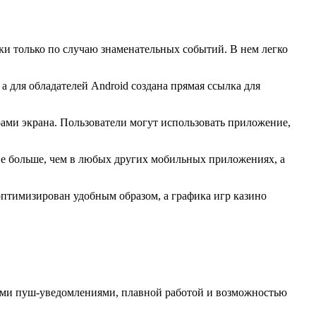
ки только по случаю знаменательных событий. В нем легко
 а для обладателей Android создана прямая ссылка для
рами экрана. Пользователи могут использовать приложение,
не больше, чем в любых других мобильных приложениях, а
птимизирован удобным образом, а графика игр казино
нными пуш-уведомлениями, плавной работой и возможностью