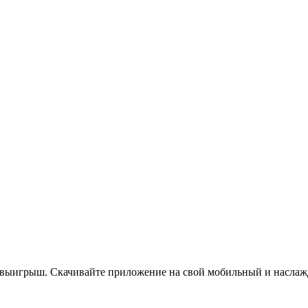
выигрыш. Скачивайте приложение на свой мобильный и наслажда